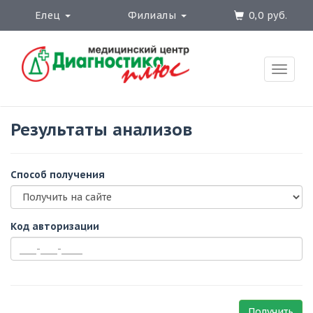
Елец
Филиалы
0,0 руб.
Toggle
naviga
Результаты анализов
Cпособ получения
Код авторизации
Получить